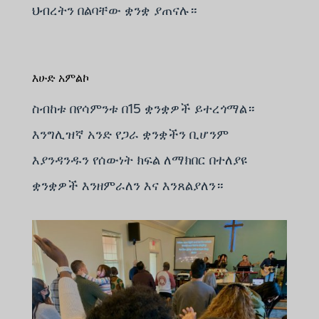
ህብረትን በልባቸው ቋንቋ ያጠናሉ።
እሁድ አምልኮ
ስብከቱ በየሳምንቱ በ15 ቋንቋዎች ይተረጎማል።
እንግሊዝኛ አንድ የጋራ ቋንቋችን ቢሆንም
እያንዳንዱን የሰውነት ክፍል ለማክበር በተለያዩ
ቋንቋዎች እንዘምራለን እና እንጸልያለን።