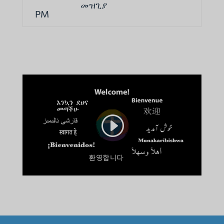
መዝጊያ
PM