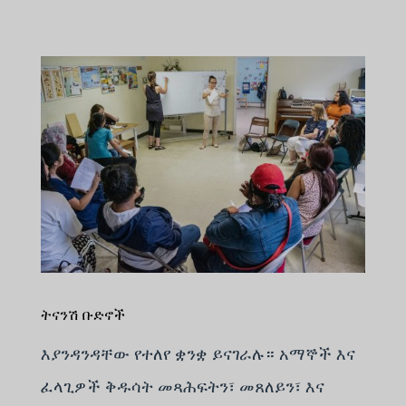
ትናንሽ ቡድኖች
እያንዳንዳቸው የተለየ ቋንቋ ይናገራሉ። አማኞች እና
ፈላጊዎች ቅዱሳት መጻሕፍትን፣ መጸለይን፣ እና