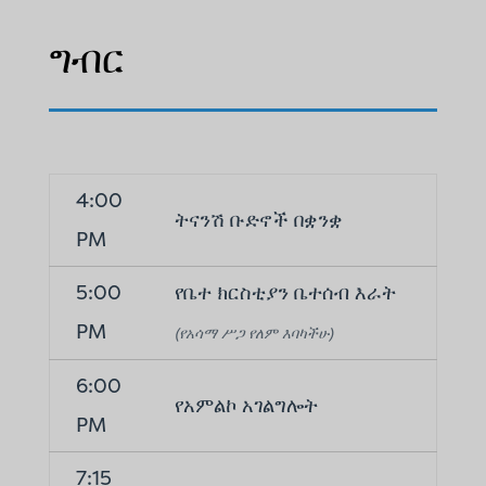
ግብር
4:00
ትናንሽ ቡድኖች በቋንቋ
PM
5:00
የቤተ ክርስቲያን ቤተሰብ እራት
PM
(የአሳማ ሥጋ የለም እባካችሁ)
6:00
የአምልኮ አገልግሎት
PM
7:15