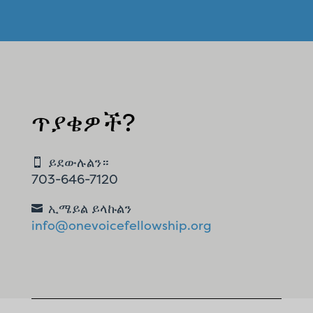
ጥያቄዎች?
ይደውሉልን።

703-646-7120
ኢሜይል ይላኩልን

info@onevoicefellowship.org