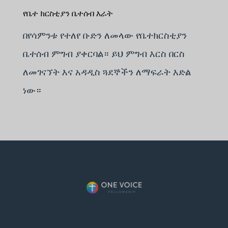
የቤተ ክርስቲያን ቤተሰብ እራት
በየሳምንቱ የተለየ ቡድን ለመላው የቤተክርስቲያን
ቤተሰብ ምግብ ያቀርባል። ይህ ምግብ እርስ በርስ
ለመገናኘት እና አዳዲስ ጓደኞችን ለማፍራት እድል
ነው።