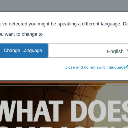
الصفحة الرئيسية
حول
يعطى
've detected you might be speaking a different language. D
u want to change to:
Change Language
English
Close and do not switch language