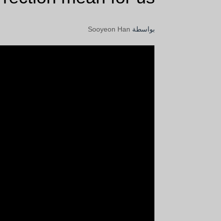
بواسطة
Sooyeon Han