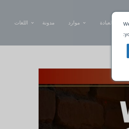
العبادة
موارد
مدونة
اللغات
We
yo