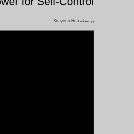
wer for Self-Control
بواسطة
Sooyeon Han