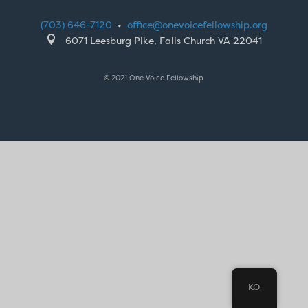
(703) 646-7120
•
office@onevoicefellowship.org

6071 Leesburg Pike, Falls Church VA 22041
© 2021 One Voice Fellowship
KO