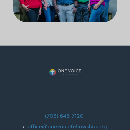
(703) 646-7120
•
office@onevoicefellowship.org