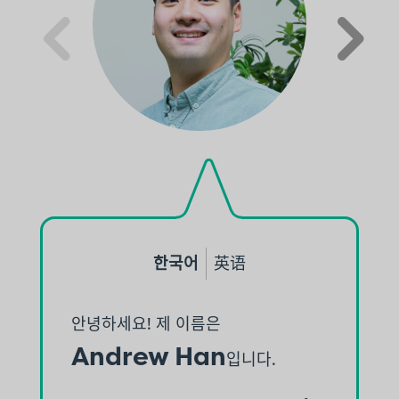
4
5
한국어
英语
안녕하세요! 제 이름은
H
Andrew Han
입니다.