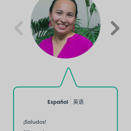
4
5
Español
英语
¡Saludos!
H