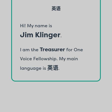
英语
Hi! My name is
Jim Klinger
.
Treasurer
I am the
for One
Voice Fellowship. My main
英语
language is
.