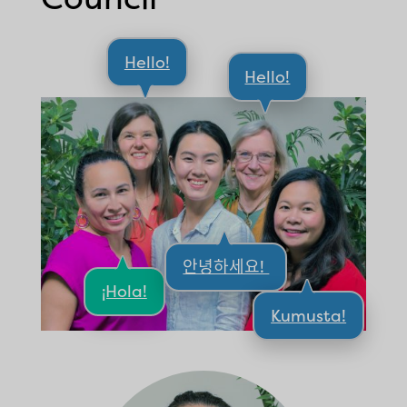
Hello!
Hello!
안녕하세요!
¡Hola!
Kumusta!