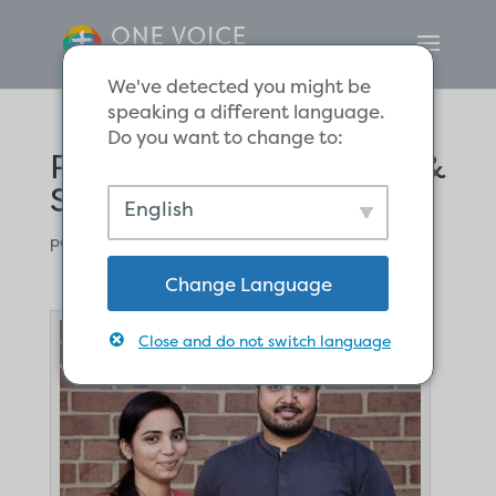
We've detected you might be
speaking a different language.
Do you want to change to:
Présentation de Kashif &
Sana
English
par
Chris Sicks
|
Nos dirigeants
Change Language
Close and do not switch language